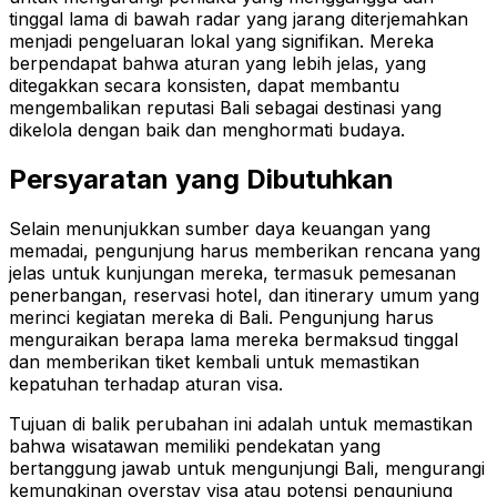
tinggal lama di bawah radar yang jarang diterjemahkan
menjadi pengeluaran lokal yang signifikan. Mereka
berpendapat bahwa aturan yang lebih jelas, yang
ditegakkan secara konsisten, dapat membantu
mengembalikan reputasi Bali sebagai destinasi yang
dikelola dengan baik dan menghormati budaya.
Persyaratan yang Dibutuhkan
Selain menunjukkan sumber daya keuangan yang
memadai, pengunjung harus memberikan rencana yang
jelas untuk kunjungan mereka, termasuk pemesanan
penerbangan, reservasi hotel, dan itinerary umum yang
merinci kegiatan mereka di Bali. Pengunjung harus
menguraikan berapa lama mereka bermaksud tinggal
dan memberikan tiket kembali untuk memastikan
kepatuhan terhadap aturan visa.
Tujuan di balik perubahan ini adalah untuk memastikan
bahwa wisatawan memiliki pendekatan yang
bertanggung jawab untuk mengunjungi Bali, mengurangi
kemungkinan overstay visa atau potensi pengunjung