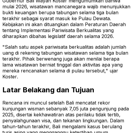
Gubernur Bali Wayan Koster mengumumkan bahwa
mulai 2026, wisatawan mancanegara wajib menunjukkan
bukti keuangan berupa tabungan selama tiga bulan
terakhir sebagai syarat masuk ke Pulau Dewata
.
Kebijakan ini akan dituangkan dalam Peraturan Daerah
tentang Implementasi Pariwisata Berkualitas yang
diharapkan dibahas legislatif daerah selama 2026
.
"Salah satu aspek pariwisata berkualitas adalah jumlah
uang di rekening tabungan wisatawan selama tiga bulan
terakhir. Pihak berwenang juga akan menilai berapa
lama wisatawan berniat tinggal dan aktivitas apa yang
mereka rencanakan selama di pulau tersebut," ujar
Koster
.
Latar Belakang dan Tujuan
Rencana ini muncul setelah Bali mencatat rekor
kunjungan wisman sebanyak 7,05 juta pengunjung pada
2025, disertai kekhawatiran atas perilaku tidak tertib,
penyalahgunaan visa, dan tekanan lingkungan
.
Dalam
tahun-tahun terakhir, Bali mengalami kasus berulang
turis asing yang mengganggu ketertiban umum,