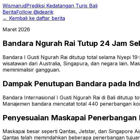
Wisman.id
Prediksi Kedatangan Turis Bali
Berita
Follow @idearik
← Kembali ke daftar berita
Maret 2026
Bandara Ngurah Rai Tutup 24 Jam S
Bandara I Gusti Ngurah Rai ditutup total selama Nyepi 
wisatawan dari Australia, Singapura, dan negara lain. Ma
meminimalisir gangguan.
Dampak Penutupan Bandara pada Indu
Bandara Internasional I Gusti Ngurah Rai di Bali ditutup 
Manajemen bandara mencatat total 440 penerbangan komers
Penyesuaian Maskapai Penerbangan 
Maskapai besar seperti Qantas, Jetstar, dan Singapore 
Qantas telah memindahkan beberapa penerbangan tujuan 